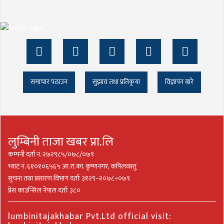
समाचार पठाउन
सुझाव तथा प्रतिकृया
विज्ञापन बारे
लुम्बिनी ताजा खबर प्रा.लि
कम्पनी दर्ता नं. २७२९८५/०७८/०७९
भ्याट नं. ६१०१०६५६५ आ.रा.का. कृष्णनगर, कपिलवस्तु
सुचना तथा प्रसारण विभाग दर्ताः ३१२९–२०७८÷०७९
प्रेस काउन्सिल नेपाल दर्ताः ३८०
lumbinitajakhabar Pvt.Ltd official visit: