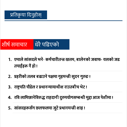
प्रतिकृया दिनुहोस्
शीर्ष समाचार
धेरै पढिएको
एमाले सांसदले भने- कर्मचारीतन्त्र खत्तम, बालेनको जवाफ- यसको जड
तपाईंहरू नै हो !
प्रहरीको तलब बढाउने पक्षमा गृहमन्त्री सुदन गुरुङ !
राष्ट्रपति पौडेल र प्रधानन्यायाधीश राउतबीच भेट !
रवि लामिछानेविरुद्ध राहदानी दुरुपयोगसम्बन्धी मुद्दा आज पेशीमा !
सांसदहरूसँग छलफलमा जुटे प्रधानमन्त्री शाह !