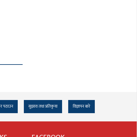
र पठाउन
सुझाव तथा प्रतिकृया
विज्ञापन बारे