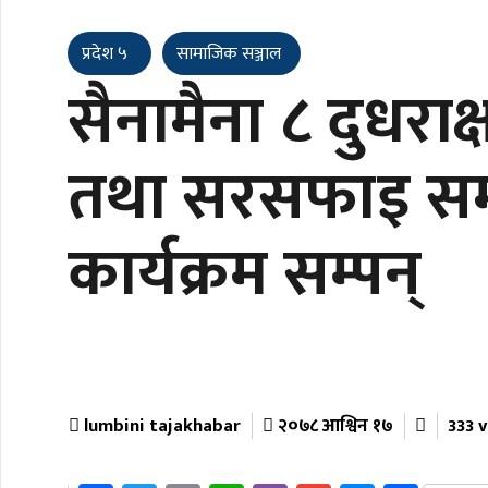
प्रदेश ५
सामाजिक सञ्जाल
सैनामैना ८ दुधराक
तथा सरसफाइ सम्बन्
कार्यक्रम सम्पन्
lumbini tajakhabar
२०७८ आश्विन १७
333 