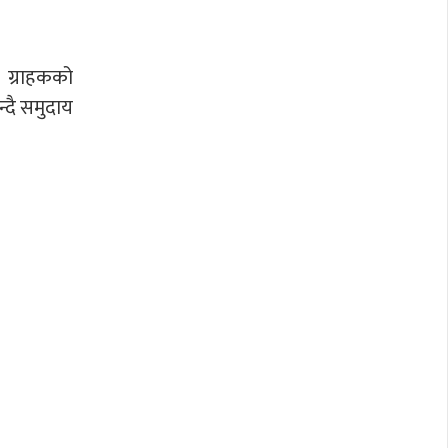
न ग्राहकको
्दै समुदाय