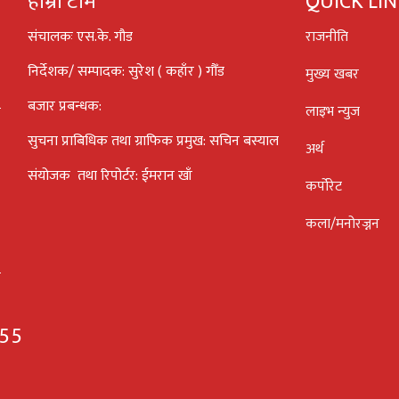
हाम्रो टीम
QUICK LI
संचालकः एस.के. गौड
राजनीति
निर्देशक/ सम्पादक: सुरेश ( कहाँर ) गौँड
मुख्य खबर
बजार प्रबन्धक:
लाइभ न्युज
सुचना प्राबिधिक तथा ग्राफिक प्रमुख: सचिन बस्याल
अर्थ
संयोजक तथा रिपोर्टर: ईमरान खाँ
कर्पोरेट
कला/मनोरज्नन
055