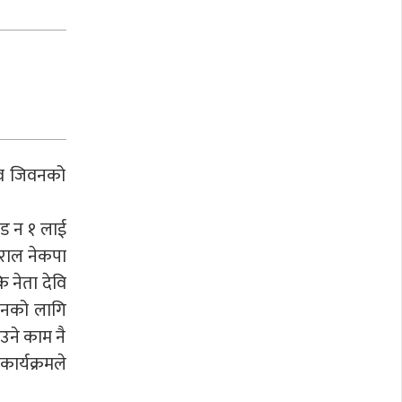
मानव जिवनको
ाड न १ लाई
बराल नेकपा
 नेता देवि
ीवनको लागि
ाउने काम नै
कार्यक्रमले