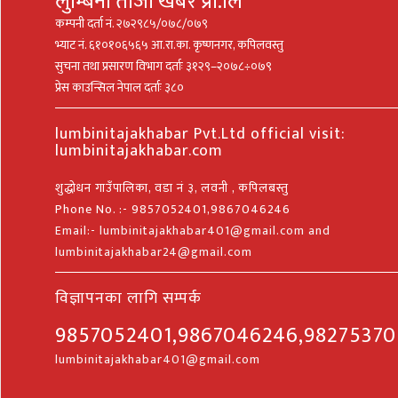
लुम्बिनी ताजा खबर प्रा.लि
कम्पनी दर्ता नं. २७२९८५/०७८/०७९
भ्याट नं. ६१०१०६५६५ आ.रा.का. कृष्णनगर, कपिलवस्तु
सुचना तथा प्रसारण विभाग दर्ताः ३१२९–२०७८÷०७९
प्रेस काउन्सिल नेपाल दर्ताः ३८०
lumbinitajakhabar Pvt.Ltd official visit:
lumbinitajakhabar.com
शुद्धोधन गाउँपालिका, वडा नं ३, लवनी , कपिलबस्तु
Phone No. :- 9857052401,9867046246
Email:- lumbinitajakhabar401@gmail.com and
lumbinitajakhabar24@gmail.com
विज्ञापनका लागि सम्पर्क
9857052401,9867046246,9827537
lumbinitajakhabar401@gmail.com