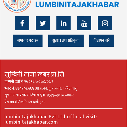
समाचार पठाउन
सुझाव तथा प्रतिकृया
विज्ञापन बारे
लुम्बिनी ताजा खबर प्रा.लि
कम्पनी दर्ता नं. २७२९८५/०७८/०७९
भ्याट नं. ६१०१०६५६५ आ.रा.का. कृष्णनगर, कपिलवस्तु
सुचना तथा प्रसारण विभाग दर्ताः ३१२९–२०७८÷०७९
प्रेस काउन्सिल नेपाल दर्ताः ३८०
lumbinitajakhabar Pvt.Ltd official visit:
lumbinitajakhabar.com