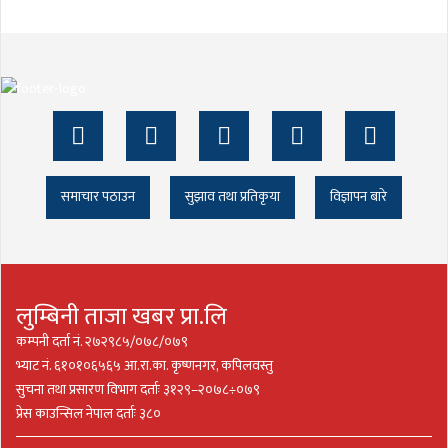
समाचार पठाउन
सुझाव तथा प्रतिकृया
विज्ञापन बारे
लुम्बिनी ताजा खबर प्रा.लि
कम्पनी दर्ता नं. २७२९८५/०७८/०७९
भ्याट नं. ६१०१०६५६५ आ.रा.का. कृष्णनगर, कपिलवस्तु
सुचना तथा प्रसारण विभाग दर्ताः ३१२९–२०७८÷०७९
प्रेस काउन्सिल नेपाल दर्ताः ३८०