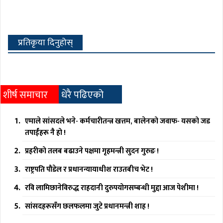
प्रतिकृया दिनुहोस्
शीर्ष समाचार
धेरै पढिएको
एमाले सांसदले भने- कर्मचारीतन्त्र खत्तम, बालेनको जवाफ- यसको जड
तपाईंहरू नै हो !
प्रहरीको तलब बढाउने पक्षमा गृहमन्त्री सुदन गुरुङ !
राष्ट्रपति पौडेल र प्रधानन्यायाधीश राउतबीच भेट !
रवि लामिछानेविरुद्ध राहदानी दुरुपयोगसम्बन्धी मुद्दा आज पेशीमा !
सांसदहरूसँग छलफलमा जुटे प्रधानमन्त्री शाह !