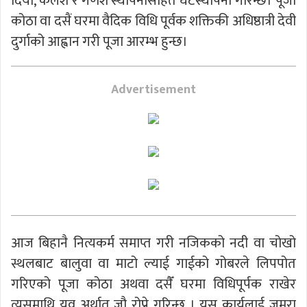
दियो, कलश र गणेश स्थापनासहित घटस्थापना गरिन्छ। पूजा
कोठा वा दसैं घरमा वैदिक विधि पूर्वक शक्तिकी अधिष्ठात्री देवी
दुर्गाको आह्वान गरी पूजा आरम्भ हुन्छ।
Advertisement
आज बिहानै नित्यकर्म समाप्त गरी नजिकको नदी वा चोखो
स्थलबाट बालुवा वा माटो ल्याई गाईको गोबरले लिपपोत
गरिएको पूजा कोठा अथवा दसैँ घरमा विधिपूर्पक राखेर
त्यसमाथि यव अर्थात् जौ रोप्ने गरिन्छ । यस कार्यलाई जमरा