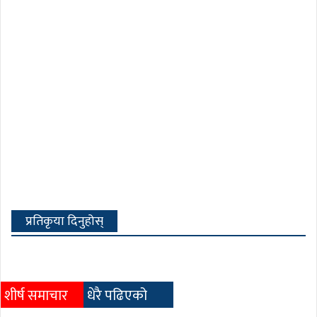
प्रतिकृया दिनुहोस्
शीर्ष समाचार
धेरै पढिएको