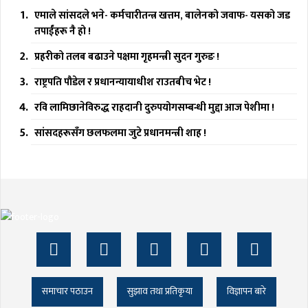
एमाले सांसदले भने- कर्मचारीतन्त्र खत्तम, बालेनको जवाफ- यसको जड
तपाईंहरू नै हो !
प्रहरीको तलब बढाउने पक्षमा गृहमन्त्री सुदन गुरुङ !
राष्ट्रपति पौडेल र प्रधानन्यायाधीश राउतबीच भेट !
रवि लामिछानेविरुद्ध राहदानी दुरुपयोगसम्बन्धी मुद्दा आज पेशीमा !
सांसदहरूसँग छलफलमा जुटे प्रधानमन्त्री शाह !
समाचार पठाउन
सुझाव तथा प्रतिकृया
विज्ञापन बारे