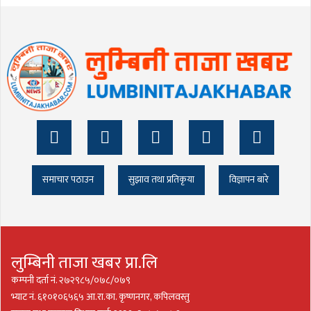
समाचार पठाउन
सुझाव तथा प्रतिकृया
विज्ञापन बारे
लुम्बिनी ताजा खबर प्रा.लि
कम्पनी दर्ता नं. २७२९८५/०७८/०७९
भ्याट नं. ६१०१०६५६५ आ.रा.का. कृष्णनगर, कपिलवस्तु