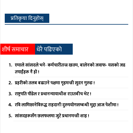
प्रतिकृया दिनुहोस्
शीर्ष समाचार
धेरै पढिएको
एमाले सांसदले भने- कर्मचारीतन्त्र खत्तम, बालेनको जवाफ- यसको जड
तपाईंहरू नै हो !
प्रहरीको तलब बढाउने पक्षमा गृहमन्त्री सुदन गुरुङ !
राष्ट्रपति पौडेल र प्रधानन्यायाधीश राउतबीच भेट !
रवि लामिछानेविरुद्ध राहदानी दुरुपयोगसम्बन्धी मुद्दा आज पेशीमा !
सांसदहरूसँग छलफलमा जुटे प्रधानमन्त्री शाह !